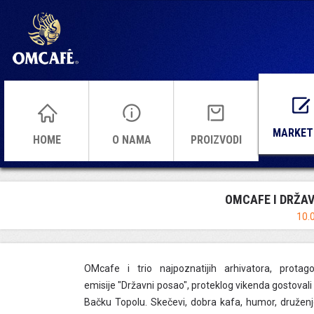
MARKET
HOME
O NAMA
PROIZVODI
OMCAFE I DRŽAV
10.
OMcafe i trio najpoznatijih arhivatora, protagon
emisije "Državni posao", proteklog vikenda gostovali
Bačku Topolu. Skečevi, dobra kafa, humor, družen