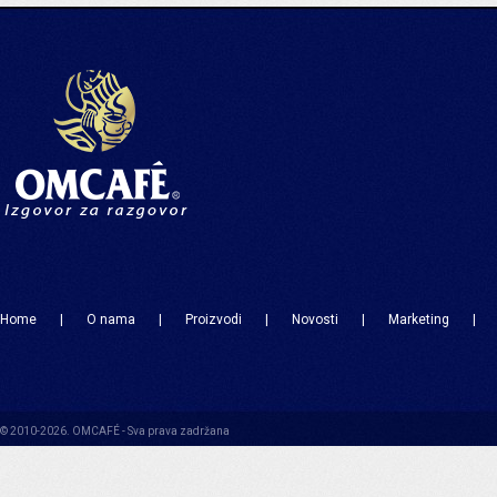
Home
|
O nama
|
Proizvodi
|
Novosti
|
Marketing
|
© 2010-2026. OMCAFÉ - Sva prava zadržana