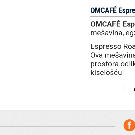
OMCAFÉ Espre
OMCAFÉ
Esp
mešavina, eg
Espresso Roas
Ova mešavina 
prostora odl
kiselošću.
|