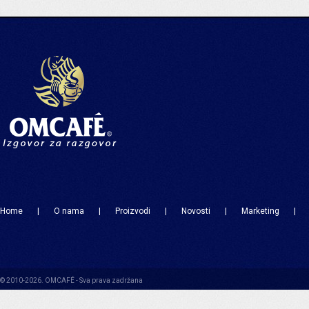
Home
|
O nama
|
Proizvodi
|
Novosti
|
Marketing
|
© 2010-2026. OMCAFÉ - Sva prava zadržana